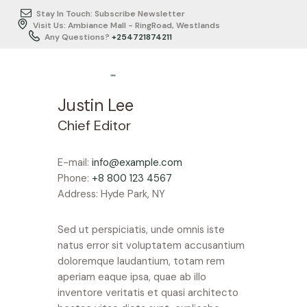
Stay In Touch: Subscribe Newsletter
Visit Us: Ambiance Mall - RingRoad, Westlands
Any Questions?
+254721874211
HOME
Justin Lee
ABOUT US
Chief Editor
ITINERARY
BUSINESS
E-mail:
info@example.com
TRAVEL/SERVICES
Phone:
+8 800 123 4567
Address:
Hyde Park, NY
TESTIMONIALS
GALLERY
Sed ut perspiciatis, unde omnis iste
CONTACTS
natus error sit voluptatem accusantium
doloremque laudantium, totam rem
aperiam eaque ipsa, quae ab illo
inventore veritatis et quasi architecto