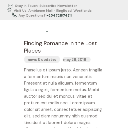
Stay In Touch: Subscribe Newsletter
Visit Us: Ambiance Mall - RingRoad, Westlands
Any Questions?
+254721874211
HOME
Finding Romance in the Lost
ABOUT US
Places
ITINERARY
news & updates
may 28, 2018
BUSINESS
Phasellus et ipsum justo. Aenean fringilla
TRAVEL/SERVICES
a fermentum mauris non venenatis.
TESTIMONIALS
Praesent at nulla aliquam, fermentum
GALLERY
ligula a eget, fermentum metus. Morbi
auctor sed dui et rhoncus, vitae et
CONTACTS
pretium est mollis nec. Lorem ipsum
dolor sit amet, consectetuer adipiscing
elit, sed diam nonummy nibh euismod
tincidunt ut laoreet dolore magna